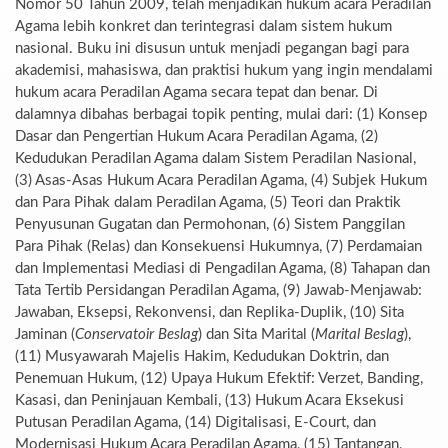
Nomor 50 Tahun 2009, telah menjadikan hukum acara Peradilan
Agama lebih konkret dan terintegrasi dalam sistem hukum
nasional. Buku ini disusun untuk menjadi pegangan bagi para
akademisi, mahasiswa, dan praktisi hukum yang ingin mendalami
hukum acara Peradilan Agama secara tepat dan benar. Di
dalamnya dibahas berbagai topik penting, mulai dari: (1) Konsep
Dasar dan Pengertian Hukum Acara Peradilan Agama, (2)
Kedudukan Peradilan Agama dalam Sistem Peradilan Nasional,
(3) Asas-Asas Hukum Acara Peradilan Agama, (4) Subjek Hukum
dan Para Pihak dalam Peradilan Agama, (5) Teori dan Praktik
Penyusunan Gugatan dan Permohonan, (6) Sistem Panggilan
Para Pihak (Relas) dan Konsekuensi Hukumnya, (7) Perdamaian
dan Implementasi Mediasi di Pengadilan Agama, (8) Tahapan dan
Tata Tertib Persidangan Peradilan Agama, (9) Jawab-Menjawab:
Jawaban, Eksepsi, Rekonvensi, dan Replika-Duplik, (10) Sita
Jaminan (
Conservatoir Beslag
) dan Sita Marital (
Marital Beslag
),
(11) Musyawarah Majelis Hakim, Kedudukan Doktrin, dan
Penemuan Hukum, (12) Upaya Hukum Efektif: Verzet, Banding,
Kasasi, dan Peninjauan Kembali, (13) Hukum Acara Eksekusi
Putusan Peradilan Agama, (14) Digitalisasi, E-Court, dan
Modernisasi Hukum Acara Peradilan Agama, (15) Tantangan,