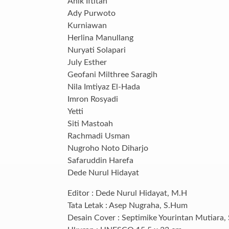
Anik Iftitah
Ady Purwoto
Kurniawan
Herlina Manullang
Nuryati Solapari
July Esther
Geofani Milthree Saragih
Nila Imtiyaz El-Hada
Imron Rosyadi
Yetti
Siti Mastoah
Rachmadi Usman
Nugroho Noto Diharjo
Safaruddin Harefa
Dede Nurul Hidayat
Editor : Dede Nurul Hidayat, M.H
Tata Letak : Asep Nugraha, S.Hum
Desain Cover : Septimike Yourintan Mutiara, 