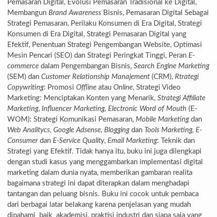
Pemasaran Digital, Evolusi Pemasaran Tradisional ke Digital,
Membangun
Brand Awareness
Bisnis, Pemasaran Digital Sebagai
Strategi Pemasaran, Perilaku Konsumen di Era Digital, Strategi
Konsumen di Era Digital, Strategi Pemasaran Digital yang
Efektif, Penentuan Strategi Pengembangan Website, Optimasi
Mesin Pencari (SEO) dan Strategi Peringkat Tinggi, Peran
E-
commerce
dalam Pengembangan Bisnis,
Search Engine Marketing
(SEM) dan
Customer Relationship Manajement
(CRM),
Rtrategi
Copywriting
: Promosi
Offline
atau
Online
, Strategi Video
Marketing: Menciptakan Konten yang Menarik,
Strategi Affiliate
Marketing
,
Influencer Marketing, Electronic
Word of Mouth
(E-
WOM): Strategi Komunikasi Pemasaran,
Mobile
Marketing
dan
Web Analitycs
,
Google Adsense, Blogging
dan
Tools Marketing, E-
Consumer
dan
E-Service Quality
,
Email Marketing
: Teknik dan
Strategi yang Efektif. Tidak hanya itu, buku ini juga dilengkapi
dengan studi kasus yang menggambarkan implementasi digital
marketing dalam dunia nyata, memberikan gambaran realita
bagaimana strategi ini dapat diterapkan dalam menghadapi
tantangan dan peluang bisnis. Buku ini cocok untuk pembaca
dari berbagai latar belakang karena penjelasan yang mudah
dipahami baik akademisi, praktisi industri dan siapa saja yang