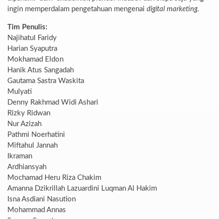
ingin memperdalam pengetahuan mengenai
digital marketing.
Tim Penulis:
Najihatul Faridy
Harian Syaputra
Mokhamad Eldon
Hanik Atus Sangadah
Gautama Sastra Waskita
Mulyati
Denny Rakhmad Widi Ashari
Rizky Ridwan
Nur Azizah
Pathmi Noerhatini
Miftahul Jannah
Ikraman
Ardhiansyah
Mochamad Heru Riza Chakim
Amanna Dzikrillah Lazuardini Luqman Al Hakim
Isna Asdiani Nasution
Mohammad Annas