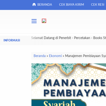
BERANDA
CEK BIAYA KIRIM
CEK RESI
Selamat Datang di Penerbit - Percetakan - Books S
Beranda
»
Ekonomi
»
Manajemen Pembiayaan Syaria