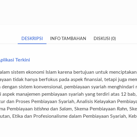
DESKRIPSI
INFO TAMBAHAN
DISKUSI (0)
likasi Terkini
dalam sistem ekonomi Islam karena bertujuan untuk menciptakan
ayaan tidak hanya berfokus pada aspek finansial, tetapi juga m
a dengan sistem konvensional, pembiayaan syariah menghindari r
i aspek manajemen pembiayaan syariah yang terdiri atas 12 bab, 
r dan Proses Pembiayaan Syariah, Analisis Kelayakan Pembiay
ema Pembiayaan
Istishna
dan
Salam
, Skema Pembiayaan
Rahn
, Sk
jutan, Etika dan Profesionalisme dalam Pembiayaan Syariah, Ke