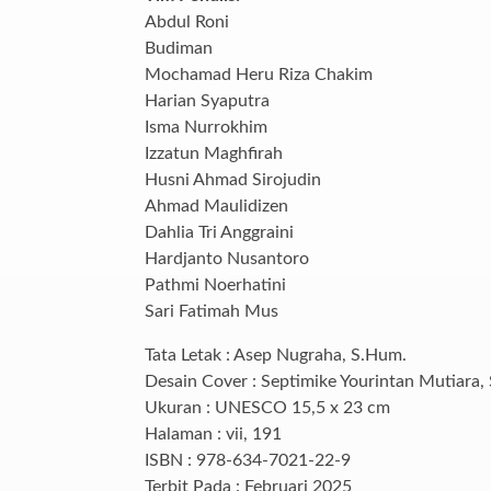
Abdul Roni
Budiman
Mochamad Heru Riza Chakim
Harian Syaputra
Isma Nurrokhim
Izzatun Maghfirah
Husni Ahmad Sirojudin
Ahmad Maulidizen
Dahlia Tri Anggraini
Hardjanto Nusantoro
Pathmi Noerhatini
Sari Fatimah Mus
Tata Letak : Asep Nugraha, S.Hum.
Desain Cover : Septimike Yourintan Mutiara, 
Ukuran : UNESCO 15,5 x 23 cm
Halaman : vii, 191
ISBN : 978-634-7021-22-9
Terbit Pada : Februari 2025