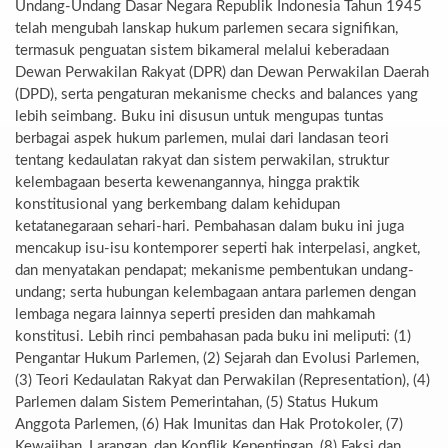
Undang-Undang Dasar Negara Republik Indonesia Tahun 1945
telah mengubah lanskap hukum parlemen secara signifikan,
termasuk penguatan sistem bikameral melalui keberadaan
Dewan Perwakilan Rakyat (DPR) dan Dewan Perwakilan Daerah
(DPD), serta pengaturan mekanisme checks and balances yang
lebih seimbang. Buku ini disusun untuk mengupas tuntas
berbagai aspek hukum parlemen, mulai dari landasan teori
tentang kedaulatan rakyat dan sistem perwakilan, struktur
kelembagaan beserta kewenangannya, hingga praktik
konstitusional yang berkembang dalam kehidupan
ketatanegaraan sehari-hari. Pembahasan dalam buku ini juga
mencakup isu-isu kontemporer seperti hak interpelasi, angket,
dan menyatakan pendapat; mekanisme pembentukan undang-
undang; serta hubungan kelembagaan antara parlemen dengan
lembaga negara lainnya seperti presiden dan mahkamah
konstitusi. Lebih rinci pembahasan pada buku ini meliputi: (1)
Pengantar Hukum Parlemen, (2) Sejarah dan Evolusi Parlemen,
(3) Teori Kedaulatan Rakyat dan Perwakilan (Representation), (4)
Parlemen dalam Sistem Pemerintahan, (5) Status Hukum
Anggota Parlemen, (6) Hak Imunitas dan Hak Protokoler, (7)
Kewajiban, Larangan, dan Konflik Kepentingan, (8) Faksi dan