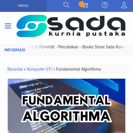
MENU
Selamat Datang di Penerbit - Percetakan - Books Store Sada Kurnia
Pustaka
Beranda
»
Komputer (IT)
»
Fundamental Algorithma