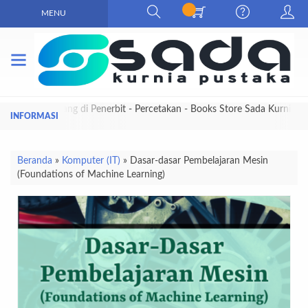
MENU
Selamat Datang di Penerbit - Percetakan - Books Store Sada Kurnia
Pustaka
Beranda
»
Komputer (IT)
»
Dasar-dasar Pembelajaran Mesin
(Foundations of Machine Learning)