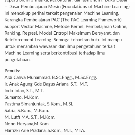
seperti bioinformatika, kedokteran, dan astronomi. Buku Dasar
– Dasar Pembelajaran Mesin (Foundations of Machine Learning)
ini mencakup perihal terkait pengenalan Machine Learning,
Kerangka Pembelajaran PAC (The PAC Learning Framework),
Support Vector Machine, Metode Kernel, Pembelajaran Online,
Ranking, Regresi, Model Entropi Maksimum Bersyarat, dan
Reinforcement Learning. Semoga kehadiran buku ini mampu
untuk menambah wawasan dan ilmu pengetahuan terkait
Machine Learning serta berkontribusi terhadap ilmu
pengetahuan.
Penulis:
Aldi Cahya Muhammad, B.Sc.Engg., M.Sc.Engg.
Ir. Anak Agung Gde Bagus Ariana, S.T., M.T.
Indo Intan, S.T., M.T.
Sumanto, M.Kom.
Pastima Simanjuntak, S.Kom., M.SI.
Satria, S.Kom., M.Kom.
M. Lutfi MA, S.T., M.Kom.
Nono Heryana,M.Kom.
Harrizki Arie Pradana, S.Kom., M.T., MTA.