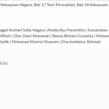
 Kekuasaan Negara, Bab 17 Teori Perwakilan, Bab 18 Kekuasaa
nggul Anshari Setia Negara | Amelia Ayu Paramitha | Suwandok
k Iftitah | Dian Dewi Khasanah | Resma Bintani Gustaliza | Muha
Taufik | Mohamad Khoirul Muanam | Elva Imeldatur Rohmah
S.Gz.