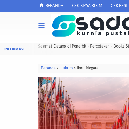
BERANDA
CEK BIAYA KIRIM
CEK RESI
Selamat Datang di Penerbit - Percetakan - Books S
Beranda
»
Hukum
»
Ilmu Negara