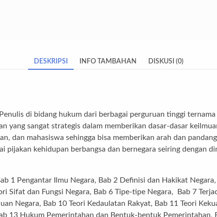
DESKRIPSI
INFO TAMBAHAN
DISKUSI (0)
Penulis di bidang hukum dari berbagai perguruan tinggi ternama
an yang sangat strategis dalam memberikan dasar-dasar keilmua
raan, dan mahasiswa sehingga bisa memberikan arah dan pandan
gai pijakan kehidupan berbangsa dan bernegara seiring dengan d
ri Bab 1 Pengantar Ilmu Negara, Bab 2 Definisi dan Hakikat Negar
ri Sifat dan Fungsi Negara, Bab 6 Tipe-tipe Negara, Bab 7 Terj
Tujuan Negara, Bab 10 Teori Kedaulatan Rakyat, Bab 11 Teori K
ab 13 Hukum Pemerintahan dan Bentuk-bentuk Pemerintahan, Bab