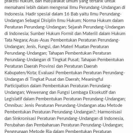
praktisi hukum, dan masyarakat umum yang tertarik untuk
memahami lebih dalam mengenai Ilmu Perundang-Undangan di
Indonesia. Hadir spesial dalam 16 Bab yaitu Ilmu Perundang-
Undangan Sebagai Disiplin Ilmu Hukum; Norma Hukum dalam
Peraturan Perundang-Undangan; Sejarah Perundang-Undangan
di Indonesia; Sumber Hukum Formil dan Materiil dalam Hukum
Tata Negara; Asas-Asas Pembentukan Peraturan Perundang-
Undangan; Jenis, Fungsi, dan Materi Muatan Peraturan
Perundang-Undangan; Tahapan Pembentukan Peraturan
Perundang-Undangan di Tingkat Pusat; Tahapan Pembentukan
Peraturan Daerah Provinsi dan Peraturan Daerah
Kabupaten/Kota; Evaluasi Pembentukan Peraturan Perundang-
Undangan di Tingkat Pusat dan Daerah; Meaningful
Participation dalam Pembentukan Peraturan Perundang-
Undangan; Wewenang dan Fungsi Lembaga Eksekutif dan
Legislatif dalam Pembentukan Peraturan Perundang-Undangan;
Omnibus: Jenis Peraturan Perundang-Undangan atau Metode
Pembentukan Peraturan Perundang-Undangan?; Harmonisasi
dan Sinkronisasi Peraturan Perundang-Undangan di Indonesia,
Perubahan dan Pembaharuan Peraturan Perundang-Undangan;
Penggunaan Metode Ria dalam Pembentukan Peraturan