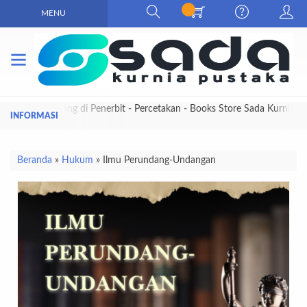
MENU
Selamat Datang di Penerbit - Percetakan - Books Store Sada Kurnia
Pustaka
Beranda
»
Hukum
»
Ilmu Perundang-Undangan