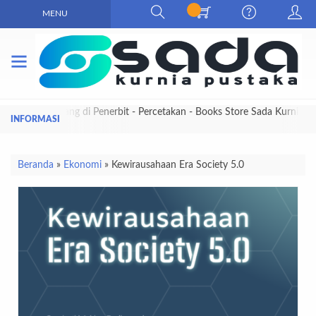
MENU
Selamat Datang di Penerbit - Percetakan - Books Store Sada Kurnia
Pustaka
Beranda
»
Ekonomi
»
Kewirausahaan Era Society 5.0