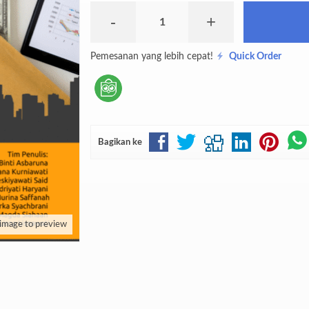
-
+
Pemesanan yang lebih cepat!
Quick Order
Bagikan ke
 image to preview