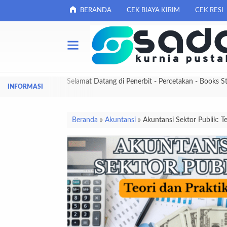
BERANDA
CEK BIAYA KIRIM
CEK RESI
Selamat Datang di Penerbit - Percetakan - Books S
Beranda
»
Akuntansi
»
Akuntansi Sektor Publik: Te