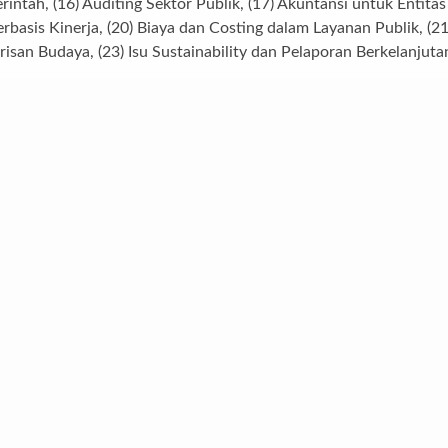
ntah, (16) Auditing Sektor Publik, (17) Akuntansi untuk Entitas 
erbasis Kinerja, (20) Biaya dan Costing dalam Layanan Publik, 
isan Budaya, (23) Isu Sustainability dan Pelaporan Berkelanjuta