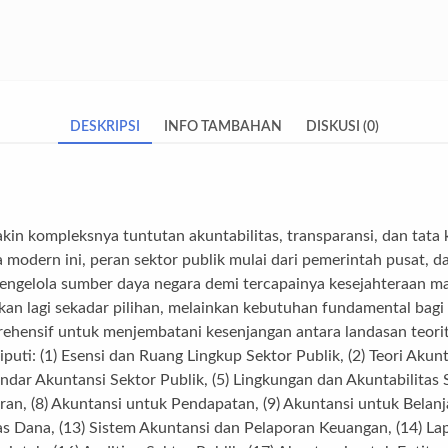
DESKRIPSI
INFO TAMBAHAN
DISKUSI (0)
kin kompleksnya tuntutan akuntabilitas, transparansi, dan tata
ra modern ini, peran sektor publik mulai dari pemerintah pusat, 
mengelola sumber daya negara demi tercapainya kesejahteraan ma
ukan lagi sekadar pilihan, melainkan kebutuhan fundamental bagi
ehensif untuk menjembatani kesenjangan antara landasan teorit
uti: (1) Esensi dan Ruang Lingkup Sektor Publik, (2) Teori Akunt
ndar Akuntansi Sektor Publik, (5) Lingkungan dan Akuntabilitas
n, (8) Akuntansi untuk Pendapatan, (9) Akuntansi untuk Belanja
tas Dana, (13) Sistem Akuntansi dan Pelaporan Keuangan, (14) 