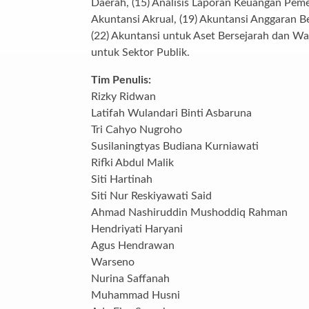
Daerah, (15) Analisis Laporan Keuangan Pemeri
Akuntansi Akrual, (19) Akuntansi Anggaran B
(22) Akuntansi untuk Aset Bersejarah dan War
untuk Sektor Publik.
Tim Penulis:
Rizky Ridwan
Latifah Wulandari Binti Asbaruna
Tri Cahyo Nugroho
Susilaningtyas Budiana Kurniawati
Rifki Abdul Malik
Siti Hartinah
Siti Nur Reskiyawati Said
Ahmad Nashiruddin Mushoddiq Rahman
Hendriyati Haryani
Agus Hendrawan
Warseno
Nurina Saffanah
Muhammad Husni