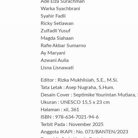
Ade Elza Surachman
Warka Syachbrani
Syahir Fadli
Ricky Setiawan
Zulfadli Yusuf
Magda Siahaan
Rafie Akbar Sumarno
Ay Maryani
Azwani Aulia
Lisna Lisnawati
Editor : Rizka Mukhlisiah, S.E., M.Si.
Tata Letak : Asep Nugraha, S.Hum.
Desain Cover : Septimike Yourintan Mutiara, 
Ukuran : UNESCO 15,5 x 23 cm
Halaman : xii, 361
ISBN : 978-634-7021-94-6
Terbit Pada : November 2025
Anggota IKAPI : No. 073/BANTEN/2023