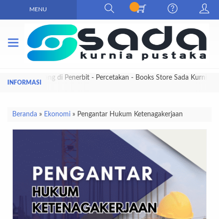
MENU
Selamat Datang di Penerbit - Percetakan - Books Store Sada Kurnia
Pustaka
Beranda
»
Ekonomi
»
Pengantar Hukum Ketenagakerjaan