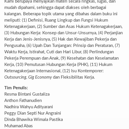
Kami berupaya menyajikan materi secara ringkas, lugas, dan
mudah dipahami, sehingga dapat diakses oleh berbagai
kalangan. Beberapa topik utama yang dibahas dalam buku ini
meliputi: (1) Definisi, Ruang Lingkup dan Fungsi Hukum
Ketenagakerjaan, (2) Sumber dan Asas Hukum Ketenagakerjaan,
(3) Hubungan Kerja: Konsep dan Unsur-Unsurnya, (4) Perjanjian
Kerja dan Jenis-Jenisnya, (5) Hak dan Kewajiban Pekerja dan
Pengusaha, (6) Upah Dan Tunjangan: Prinsip dan Peraturan, (7)
Waktu Kerja, Istirahat, Cuti dan Hari Libur, (8) Perlindungan
Pekerja Perempuan dan Anak, (9) Kesehatan dan Keselamatan
Kerja, (10) Pemutusan Hubungan Kerja (PHK), (11) Hukum
Ketenagakerjaan Internasional, (12) Isu Kontemporer:
Outsourcing
,
Gig Economy
dan Fleksibilitas Kerja.
Tim Penulis:
Resma Bintani Gustaliza
Anthon Fathanudien
Nadhira Wahyu Adityarani
Peggy Dian Septi Nur Angraini
Dinda Bhawika Wimala Pastika
Muhamad Abas