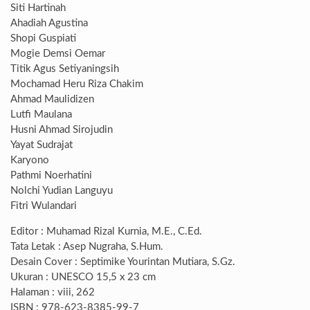
Siti Hartinah
Ahadiah Agustina
Shopi Guspiati
Mogie Demsi Oemar
Titik Agus Setiyaningsih
Mochamad Heru Riza Chakim
Ahmad Maulidizen
Lutfi Maulana
Husni Ahmad Sirojudin
Yayat Sudrajat
Karyono
Pathmi Noerhatini
Nolchi Yudian Languyu
Fitri Wulandari
Editor : Muhamad Rizal Kurnia, M.E., C.Ed.
Tata Letak : Asep Nugraha, S.Hum.
Desain Cover : Septimike Yourintan Mutiara, S.Gz.
Ukuran : UNESCO 15,5 x 23 cm
Halaman : viii, 262
ISBN : 978-623-8385-99-7