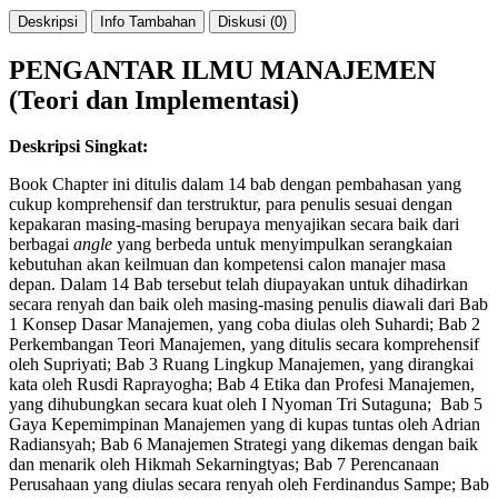
Deskripsi
Info Tambahan
Diskusi (0)
PENGANTAR ILMU MANAJEMEN
(Teori dan Implementasi)
Deskripsi Singkat:
Book Chapter ini ditulis dalam 14 bab dengan pembahasan yang
cukup komprehensif dan terstruktur, para penulis sesuai dengan
kepakaran masing-masing berupaya menyajikan secara baik dari
berbagai
angle
yang berbeda untuk menyimpulkan serangkaian
kebutuhan akan keilmuan dan kompetensi calon manajer masa
depan. Dalam 14 Bab tersebut telah diupayakan untuk dihadirkan
secara renyah dan baik oleh masing-masing penulis diawali dari Bab
1 Konsep Dasar Manajemen, yang coba diulas oleh Suhardi; Bab 2
Perkembangan Teori Manajemen, yang ditulis secara komprehensif
oleh Supriyati; Bab 3 Ruang Lingkup Manajemen, yang dirangkai
kata oleh Rusdi Raprayogha; Bab 4 Etika dan Profesi Manajemen,
yang dihubungkan secara kuat oleh I Nyoman Tri Sutaguna; Bab 5
Gaya Kepemimpinan Manajemen yang di kupas tuntas oleh Adrian
Radiansyah; Bab 6 Manajemen Strategi yang dikemas dengan baik
dan menarik oleh Hikmah Sekarningtyas; Bab 7 Perencanaan
Perusahaan yang diulas secara renyah oleh Ferdinandus Sampe; Bab