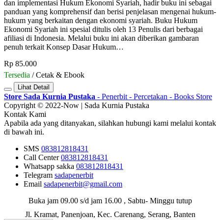
dan implementasi Hukum Ekonomi Syariah, hadir buku ini sebagai
panduan yang komprehensif dan berisi penjelasan mengenai hukum-
hukum yang berkaitan dengan ekonomi syariah. Buku Hukum
Ekonomi Syariah ini spesial ditulis oleh 13 Penulis dari berbagai
afiliasi di Indonesia. Melalui buku ini akan diberikan gambaran
penuh terkait Konsep Dasar Hukum…
Rp 85.000
Tersedia
/ Cetak & Ebook
Lihat Detail
Store Sada Kurnia Pustaka
- Penerbit - Percetakan - Books Store
Copyright © 2022-Now | Sada Kurnia Pustaka
Kontak Kami
Apabila ada yang ditanyakan, silahkan hubungi kami melalui kontak
di bawah ini.
SMS
083812818431
Call Center
083812818431
Whatsapp
sakka
083812818431
Telegram
sadapenerbit
Email
sadapenerbit@gmail.com
Buka jam 09.00 s/d jam 16.00 , Sabtu- Minggu tutup
Jl. Kramat, Panenjoan, Kec. Carenang, Serang, Banten