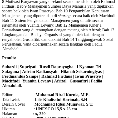
8 Motivasi Karyawan yang diselami secara mendalam oleh Rahmad
Firdaus; Bab 9 Manajemen Sumber Daya Manusia yang dipikirkan
secara baik oleh Iwan Prasetyo; Bab 10 Pengambilan Keputusan
Manajemen yang dipotret dan di
sharing
secara baik oleh Machfudi
Bab 11 Sistem Pengendalian Manajemen yang di tulis secara
sistematis oleh Yuanita Levany; Bab 12 Manajemen Kinerja
Perusahaan yang di renungkan dengan matang oleh Afrizal; Bab 13
Lingkungan dan Budaya Organisasi yang dioleh kata dengan
renyah oleh Gusnafitri, dan diakhiri Bab 14 Tanggungjawab Sosial
Perusahaan, yang diparipurnakan secara lengkap oleh Fadila
Almahdali.
Penulis:
Suhardi |
Supriyati |
Rusdi Raprayogha |
I Nyoman Tri
Sutaguna |
Adrian Radiansyah |
Hikmah Sekarningtyas |
Ferdinandus Sampe |
Rahmad Firdaus |
Iwan Prasetyo |
Machfudi |
Yuanita Levany |
Afrizal |
Gusnafitri |
Fadila
Almahdali.
Editor :
Muhamad Rizal Kurnia, M.E.
Tata Letak :
Lilis Khalisatul Karimah, S.H
Desain Cover :
Mochamad Iqbal Munawar, S.T.
Ukuran :
UNESCO 15,5 x 23 cm
Halaman :
x, 220